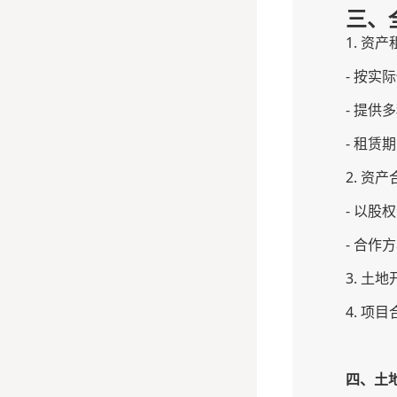
三、
1. 资产
- 按
- 提
- 租
2. 资产
- 以
- 合
3. 土地
4. 项
四、
土