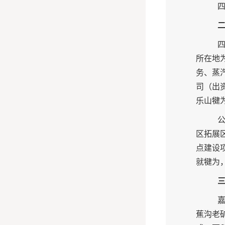
所在地
务、蒸
司（出
乐山犍
区拓展
点建设
就犍为
蕉沟
老