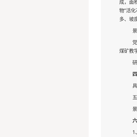
成，面
物“活
多、坡
煤矿教