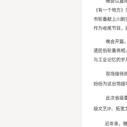
晚会以嘉
《有一个地方》
市轮番献上川剧
作为收尾节目，
晚会开篇
遗民俗轮番亮相
与工业记忆的岁
现场接待
纷纷为这台饱接
此次省级
级
文艺
IP
、拓宽
近年来，